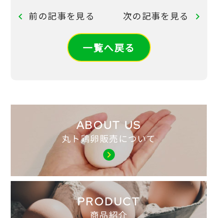
前の記事を見る
次の記事を見る
chevron_left
chevron_right
一覧へ戻る
ABOUT US
丸ト鶏卵販売について
chevron_right
PRODUCT
商品紹介