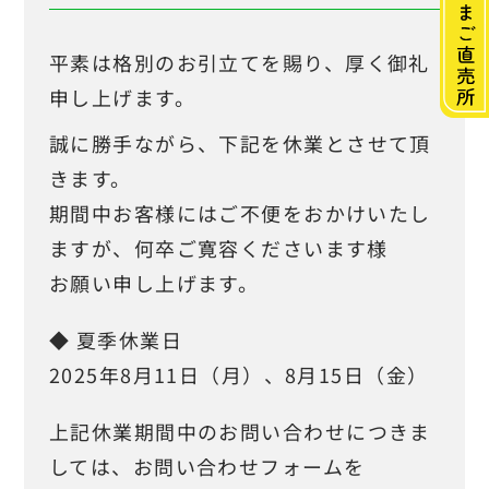
・
丸ト鶏卵販売について
ABOUT
平素は格別のお引立てを賜り、厚く御礼
申し上げます。
・
商品紹介
PRODUCT
誠に勝手ながら、下記を休業とさせて頂
きます。
・
生産体制・安心安全
SERVICE
期間中お客様にはご不便をおかけいたし
ますが、何卒ご寛容くださいます様
・
直売所一覧
SHOP
お願い申し上げます。
・
たまごQ＆A
FAQ
◆ 夏季休業日
2025年8月11日（月）、8月15日（金）
・
会社情報
COMPANY
上記休業期間中のお問い合わせにつきま
・
求人情報
しては、お問い合わせフォームを
RECRUIT