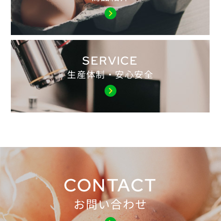
chevron_right
SERVICE
生産体制・安心安全
chevron_right
CONTACT
お問い合わせ