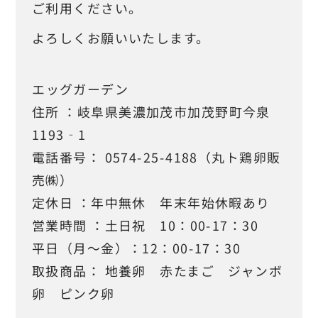
ご利用ください。
よろしくお願いいたします。
mail_outline
エッグガーデン
住所 ：岐阜県美濃加茂市加茂野町今泉
1193‐1
電話番号： 0574-25-4188（丸ト鶏卵販
売㈱）
定休日 ：年中無休 年末年始休暇あり
営業時間 ：土日祝 10：00-17：30
平日（月～金）：12：00-17：30
取扱商品： 地養卵 赤たまご ジャンボ
卵 ピンク卵