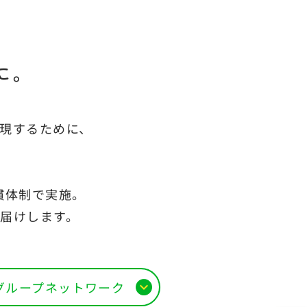
に。
現するために、
貫体制で実施。
届けします。
グループネットワーク
expand_more