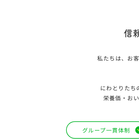
信
私たちは、お
にわとりたち
栄養価・お
グループ一貫体制
expan