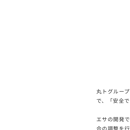
丸トグルー
で、「安全で
エサの開発
合の調整を