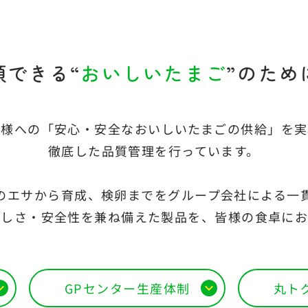
頼できる
“
おいしいたまご
”のため
客様への「安心・安全なおいしいたまごの供給」を実
徹底した品質管理を行っています。
のエサから育成、検卵までをグループ会社による一
いしさ・安全性を兼ね備えた製品を、皆様の食卓にお
丸ト
GPセンター生産体制
d_more
expand_more