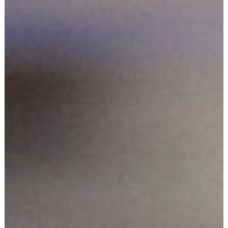
・
丸ト鶏卵販売について
ABOUT
・
商品紹介
PRODUCT
・
生産体制・安心安全
SERVICE
・
直売所一覧
SHOP
・
たまごQ＆A
FAQ
・
会社情報
COMPANY
・
求人情報
RECRUIT