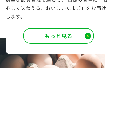
心して味わえる、おいしいたまご」をお届け
します。
もっと見る
chevron_right
想う。
食べるひとを
作るひと、