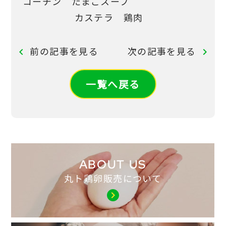
コーチン たまごスープ
カステラ 鶏肉
前の記事を見る
次の記事を見る
chevron_left
chevron_right
一覧へ戻る
ABOUT US
丸ト鶏卵販売について
chevron_right