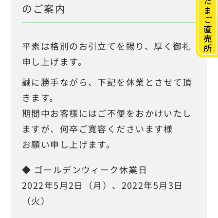
のご案内
・
丸ト鶏卵販売について
ABOUT
平素は格別のお引立てを賜り、厚く御礼
・
商品紹介
PRODUCT
申し上げます。
誠に勝手ながら、下記を休業とさせて頂
・
生産体制・安心安全
SERVICE
きます。
期間中お客様にはご不便をおかけいたし
・
直売所一覧
SHOP
ますが、何卒ご寛容くださいます様
お願い申し上げます。
・
たまごQ＆A
FAQ
◆ ゴールデンウィーク休業日
・
会社情報
COMPANY
2022年5月2日（月）、2022年5月3日
（火）
・
求人情報
RECRUIT